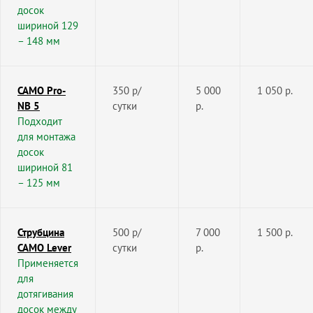
досок
шириной 129
– 148 мм
CAMO Pro-
350 р/
5 000
1 050 р.
NB 5
сутки
р.
Подходит
для монтажа
досок
шириной 81
– 125 мм
Струбцина
500 р/
7 000
1 500 р.
CAMO Lever
сутки
р.
Применяется
для
дотягивания
досок между