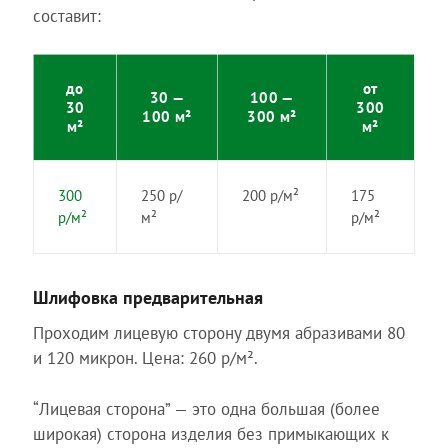
составит:
до
от
30 —
100 —
30
300
100 м²
300 м²
м²
м²
300
250 р/
200 р/м²
175
р/м²
м²
р/м²
Шлифовка предварительная
Проходим лицевую сторону двумя абразивами 80
и 120 микрон. Цена: 260 р/м².
“Лицевая сторона” — это одна большая (более
широкая) сторона изделия без примыкающих к