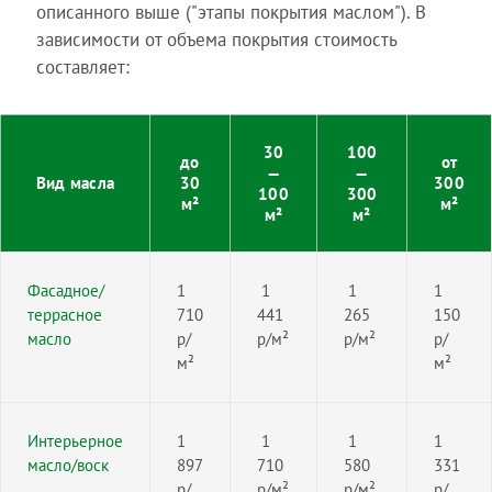
описанного выше ("этапы покрытия маслом"). В
зависимости от объема покрытия стоимость
составляет:
30
100
до
от
—
—
Вид масла
30
300
100
300
м²
м²
м²
м²
Фасадное/
1
1
1
1
террасное
710
441
265
150
масло
р/
р/м²
р/м²
р/
м²
м²
Интерьерное
1
1
1
1
масло/воск
897
710
580
331
р/
р/м²
р/м²
р/