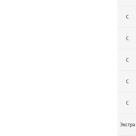
С
С
С
С
С
Экстра