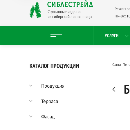
Режим ра
Строганные изделия
Пн-Вс:
10
из сибирской лиственницы
УСЛУГИ
КАТАЛОГ ПРОДУКЦИИ
Санкт-Пет
Б
Продукция
Садовый паркет
Терраса
Террасная доска
Фасад
Палубная доска