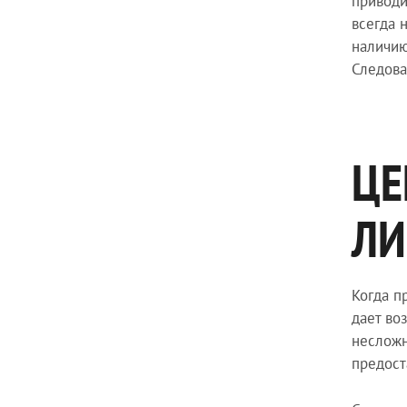
приводи
всегда 
наличию
Следова
ЦЕ
ЛИ
Когда п
дает во
несложн
предост