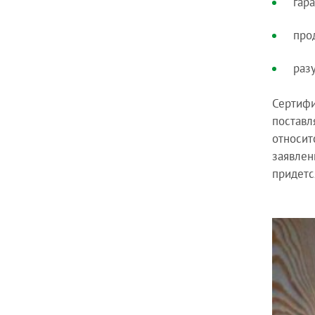
гар
про
раз
Сертифи
поставл
относит
заявлен
придетс