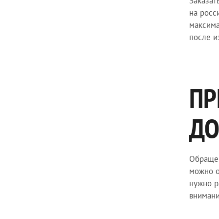
Заказат
на росс
максима
после и
ПР
ДО
Обращен
можно о
нужно р
внимани