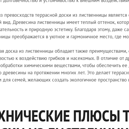
т долговечностью и устойчивостью к внешним воздействия
з превосходств террасной доски из лиственницы является 
 вид. Древесина лиственницы имеет теплый оттенок, кото
ательность и природную эстетику. Благодаря этому, даже с
ницы преображается в уютное и гармоничное место, где м
ая доска из лиственницы обладает также преимуществами, 
востью к воздействию грибков и насекомых. В отличие от д
 обработки химическими веществами, чтобы обеспечить ее 
о древесины на протяжении многих лет. Это делает террас
 для семей, желающих создать экологичное пространство 
ХНИЧЕСКИЕ ПЛЮСЫ 