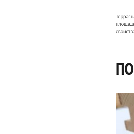
Террасн
площадк
свойств
ПО