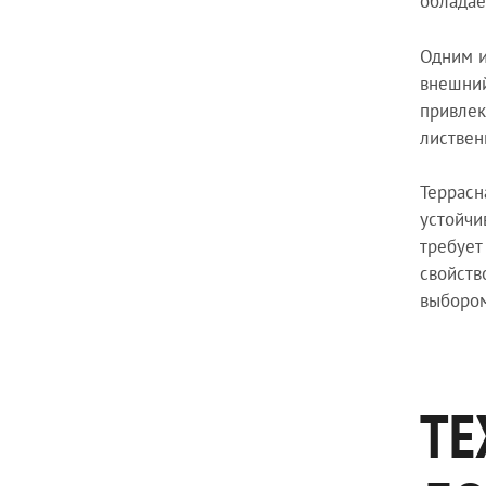
обладае
Одним и
внешний
привлек
листвен
Террасн
устойчи
требует
свойств
выбором
ТЕ