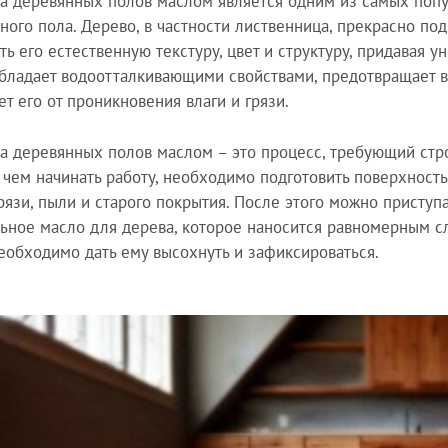
а деревянных полов маслом является одним из самых поп
ного пола. Дерево, в частности лиственница, прекрасно по
ть его естественную текстуру, цвет и структуру, придавая у
бладает водоотталкивающими свойствами, предотвращает 
т его от проникновения влаги и грязи.
а деревянных полов маслом – это процесс, требующий стро
чем начинать работу, необходимо подготовить поверхность
рязи, пыли и старого покрытия. После этого можно приступа
ьное масло для дерева, которое наносится равномерным с
еобходимо дать ему высохнуть и зафиксироваться.