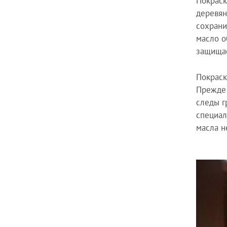
Покраск
деревян
сохрани
масло о
защищае
Покраск
Прежде 
следы г
специал
масла н