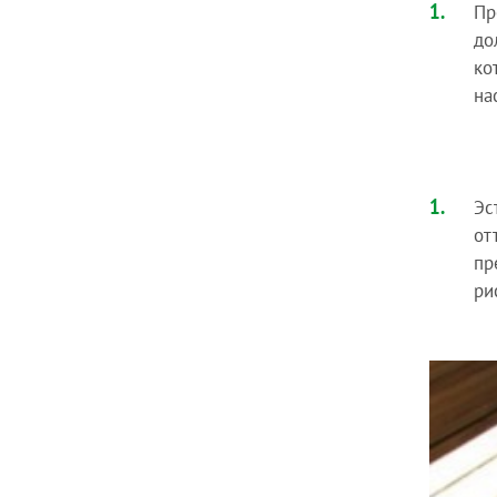
Пр
до
ко
на
Эс
от
пр
ри