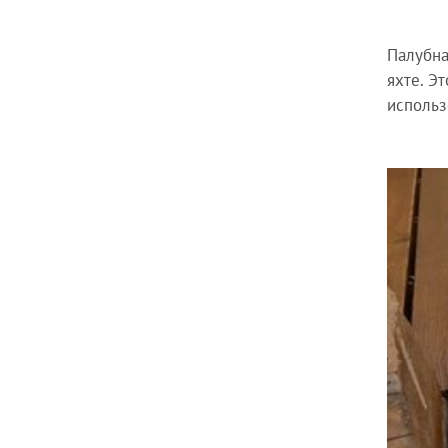
Палубна
яхте. Э
использ