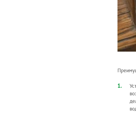
Преимущ
Ус
во
де
во