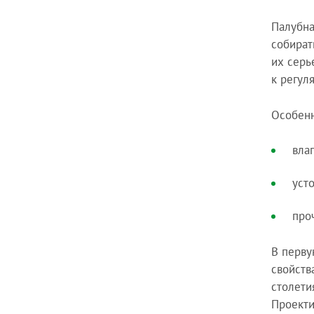
Палубна
собират
их серь
к регул
Особенн
вла
уст
про
В перву
свойств
столети
Проекти