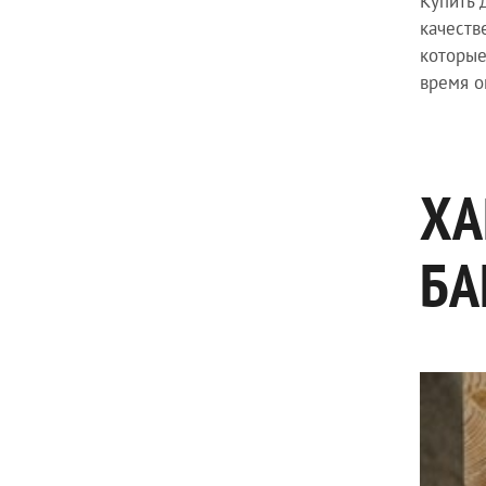
Купить 
качеств
которые
время о
ХА
БА