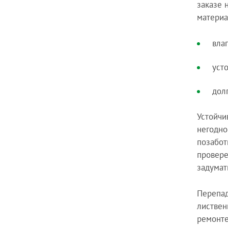
заказе 
материа
вла
уст
дол
Устойчи
негодно
позабот
провере
задумат
Перепад
листвен
ремонте