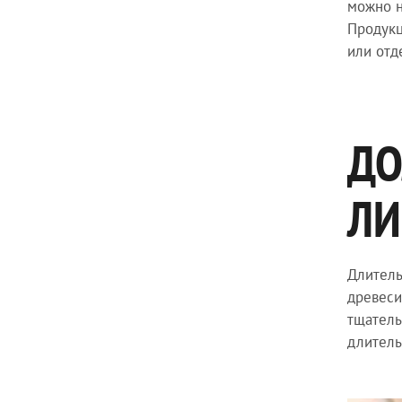
можно н
Продукц
или отд
ДО
ЛИ
Длитель
древеси
тщатель
длитель