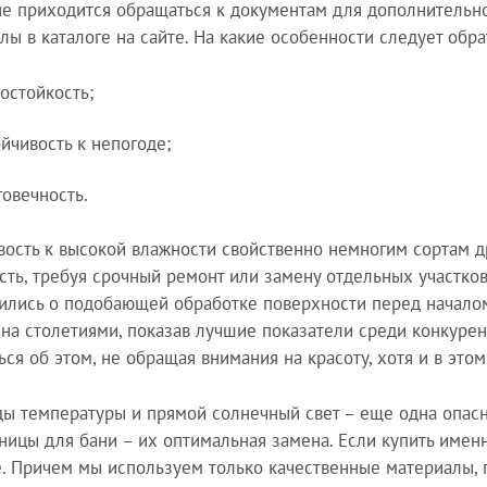
не приходится обращаться к документам для дополнительн
лы в каталоге на сайте. На какие особенности следует обр
гостойкость;
ойчивость к непогоде;
говечность.
вость к высокой влажности свойственно немногим сортам 
сть, требуя срочный ремонт или замену отдельных участко
ились о подобающей обработке поверхности перед началом 
на столетиями, показав лучшие показатели среди конкуре
ься об этом, не обращая внимания на красоту, хотя и в это
ы температуры и прямой солнечный свет – еще одна опасн
ницы для бани – их оптимальная замена. Если купить именн
. Причем мы используем только качественные материалы, 