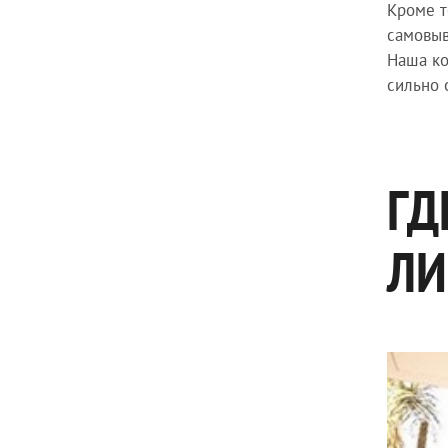
Кроме т
самовыв
Наша ко
сильно 
ГД
ЛИ