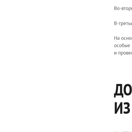
Во-втор
В-треть
На осно
особые 
и прове
ДО
ИЗ