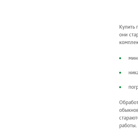
Купить 
они ста
комплек
мин
ник
погр
Обработ
обыкнов
старают
работы.