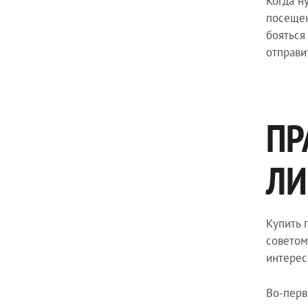
Когда н
посещен
бояться
отправи
ПР
ЛИ
Купить 
советом
интерес
Во-перв