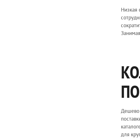
Низкая 
сотрудн
сократи
Занимая
КО
ПО
Дешево 
поставк
каталог
для кру