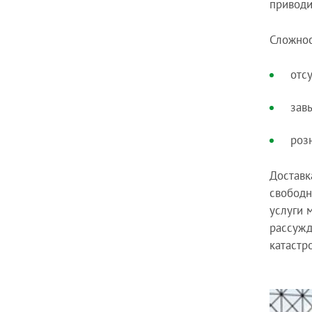
приводи
Сложнос
отсу
зав
роз
Доставк
свободн
услуги 
рассужд
катастр