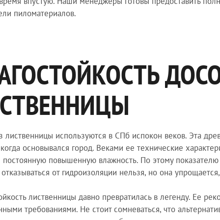
 время впустую. Наши менеджеры готовы предоставить пол
ели пиломатериалов.
АГОСТОЙКОСТЬ ДОСО
СТВЕННИЦЫ
з лиственницы используются в СПб испокон веков. Эта др
, когда основывался город. Веками ее технические характе
 постоянную повышенную влажность. По этому показателю с
 отказываться от гидроизоляции нельзя, но она упрощается,
ойкость лиственницы давно превратилась в легенду. Ее ре
ными требованиями. Не стоит сомневаться, что альтернатив