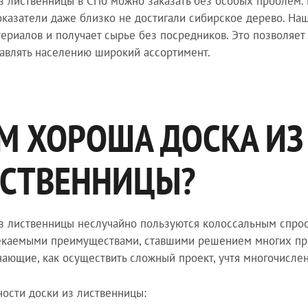
з лиственницы в СПб можно заказать без особых проблем.
оказатели даже близко не достигали сибирское дерево. На
ериалов и получает сырье без посредников. Это позволяет 
авлять населению широкий ассортимент.
М ХОРОША ДОСКА ИЗ
СТВЕННИЦЫ?
з лиственницы неслучайно пользуются колоссальным спрос
каемыми преимуществами, ставшими решением многих про
нающие, как осуществить сложный проект, учтя многочисле
ости доски из лиственницы: