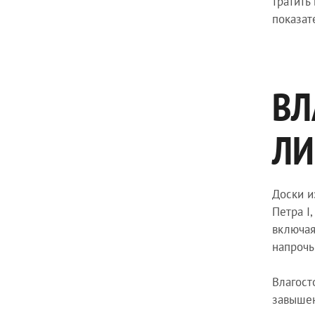
тратить
показат
ВЛ
ЛИ
Доски и
Петра I
включая
напрочь
Влагост
завышен