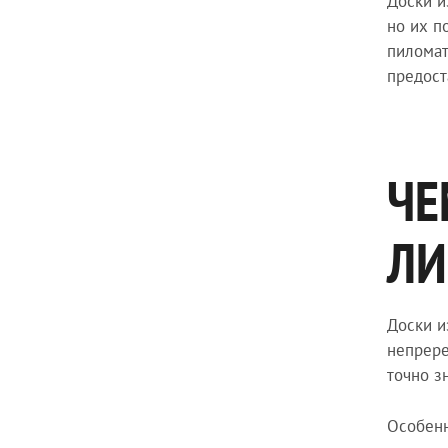
Доски и
но их п
пиломат
предост
ЧЕ
ЛИ
Доски и
непрере
точно з
Особенн