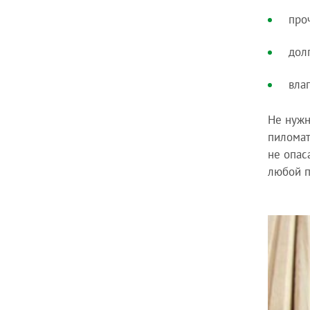
про
дол
вла
Не нужн
пиломат
не опас
любой п