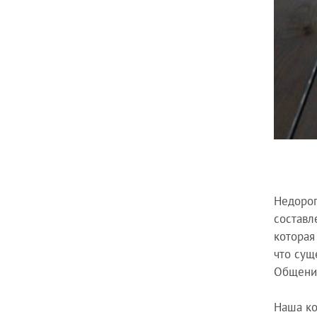
Недорог
составл
которая
что сущ
Общение
Наша ко