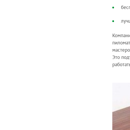
бес
луч
Компани
пиломат
мастеро
Это под
работат