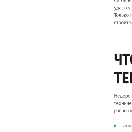
Сегодня
удастся
Только 
строите
ЧТ
ТЕ
Недорог
техниче
равно н
акц