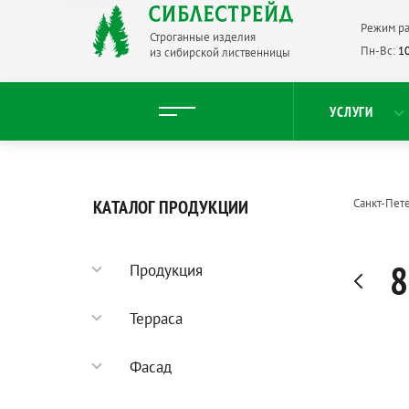
Режим ра
Строганные изделия
Пн-Вс:
10
из сибирской лиственницы
УСЛУГИ
КАТАЛОГ ПРОДУКЦИИ
Санкт-Пет
8
Продукция
Садовый паркет
Терраса
Террасная доска
Фасад
Палубная доска