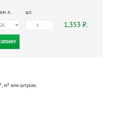
ем л.
шт.
1,353 ₽.
КОРЗИНУ
, м³ или штуках.