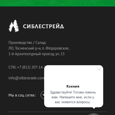
Производство / Склад:
ЛО, Тосненский р-н, п. Фёдоровское,
1-й Архитектурный проезд, уч. 15
СПб: +7 (812) 207-14-18
info@siblestrade.com
Ксения
Здравствуйте! Готова помочь
Мы в соц. сетях:
вам. Напишите мне, если у
вас появятся вопросы.