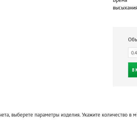
Время
высыхания
Объ
В 
чета, выберете параметры изделия. Укажите количество в м²