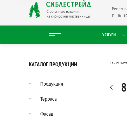
Режим ра
Строганные изделия
Пн-Вс:
10
из сибирской лиственницы
УСЛУГИ
КАТАЛОГ ПРОДУКЦИИ
Санкт-Пет
8
Продукция
Садовый паркет
Терраса
Террасная доска
Фасад
Палубная доска