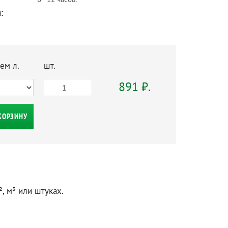
:
ем л.
шт.
891 ₽.
КОРЗИНУ
, м³ или штуках.