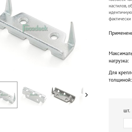
настилов, 
идентичную 
фактически
Применен
Максимал
нагрузка:
Для крепл
толщиной:
шт.