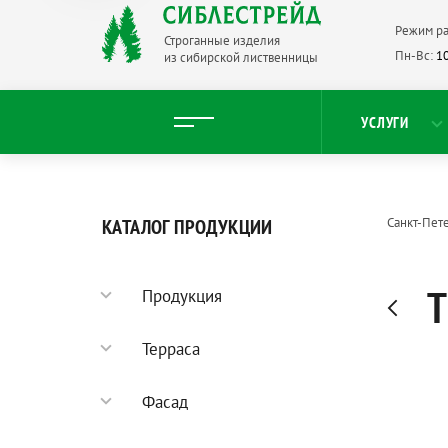
Режим ра
Строганные изделия
Пн-Вс:
10
из сибирской лиственницы
УСЛУГИ
КАТАЛОГ ПРОДУКЦИИ
Санкт-Пет
Т
Продукция
Садовый паркет
Терраса
Террасная доска
Фасад
Палубная доска