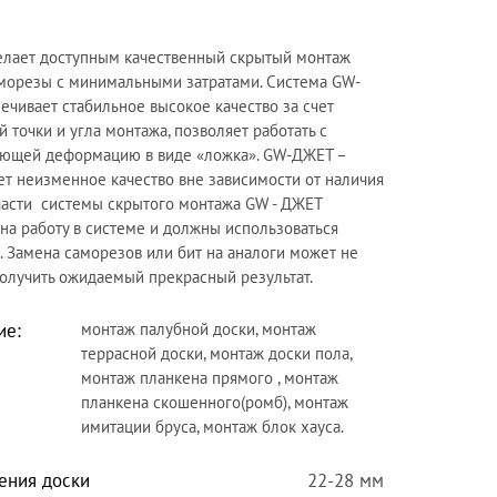
лает доступным качественный скрытый монтаж
аморезы с минимальными затратами.
Система GW-
чивает стабильное высокое качество за счет
 точки и угла монтажа, позволяет работать с
еющей деформацию в виде «ложка». GW-ДЖЕТ –
ет неизменное качество вне зависимости от наличия
 части системы скрытого монтажа GW - ДЖЕТ
на работу в системе и должны использоваться
 Замена саморезов или бит на аналоги может не
получить ожидаемый прекрасный результат.
ие:
монтаж палубной доски, монтаж
террасной доски, монтаж доски пола,
монтаж планкена прямого , монтаж
планкена скошенного(ромб), монтаж
имитации бруса, монтаж блок хауса.
ения доски
22-28 мм