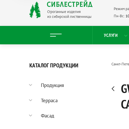
Режим ра
Строганные изделия
Пн-Вс:
10
из сибирской лиственницы
УСЛУГИ
КАТАЛОГ ПРОДУКЦИИ
Санкт-Пет
G
Продукция
Садовый паркет
С
Терраса
Террасная доска
Фасад
Палубная доска