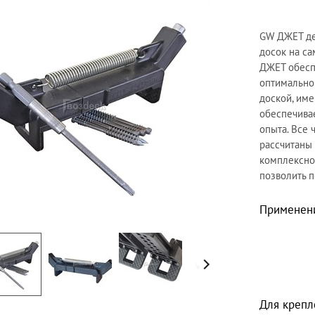
GW ДЖЕТ де
досок на с
ДЖЕТ обеспе
оптимальной
доской, им
обеспечива
опыта. Все
рассчитаны 
комплексно.
позволить 
Применен
Для крепл