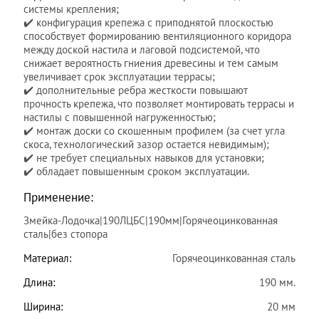
системы крепления;
✔️ конфигурация крепежа с приподнятой плоскостью
способствует формированию вентиляционного коридора
между доской настила и лаговой подсистемой, что
снижает вероятность гниения древесины и тем самым
увеличивает срок эксплуатации террасы;
✔️ дополнительные ребра жесткости повышают
прочность крепежа, что позволяет монтировать террасы и
настилы с повышенной нагруженностью;
✔️ монтаж доски со скошенным профилем (за счет угла
скоса, технологический зазор остается невидимым);
✔️ не требует специальных навыков для установки;
✔️ обладает повышенным сроком эксплуатации.
Применение:
Змейка-Лодочка|190ЛЦБС|190мм|Горячеоцинкованная
сталь|без стопора
Материал:
Горячеоцинкованная сталь
Длина:
190 мм.
Ширина:
20 мм